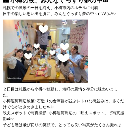
🌃 小樽の夜、みんなぐっすり夢の中💤
札幌での激動の一日を終え、小樽市内のホテルに到着！！
日中の楽しい思い出を胸に、みんなぐっすり夢の中～(つ∀-)🌙✨
２日目は札幌から小樽へ移動し、港町の風情を存分に味わいまし
た。
小樽運河周辺散策
: 石造りの倉庫群が並ぶレトロな街並みは、歩くだ
けで心がときめきました👠✨
映えスポットで写真撮影
: 小樽運河周辺の「映えスポット」で写真撮
影📸✨
子ども達は飛び切りの笑顔で、とっても良い写真がたくさん撮れま