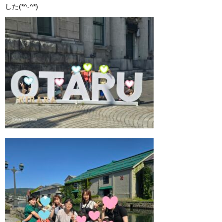
した(*^-^*)