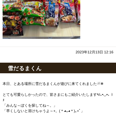
2023年12月13日 12:16
雪だるまくん
本日、とある場所に雪だるまくんが遊びに来てくれました☃❄
とても可愛らしかったので、皆さまにもご紹介いたします٩꒰｡•◡•。꒱
۶
「みんな～ぼくを探してね～。」
「早くしないと溶けちゃうよ～+。(＊◕ᴗ◕＊)｡+ﾟ」