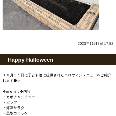
2023年11月8日 17:52
Happy Halloween
１０月３１日に子ども達に提供されたハロウィンメニューをご紹介
します🎃✨
✤ｍｅｎｕ✤内容
・カボチャシチュー
・ピラフ
・海藻サラダ
・星型コロッケ