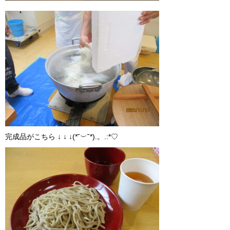
完成品がこちら ↓ ↓ ↓(*˘︶˘*).。.:*♡