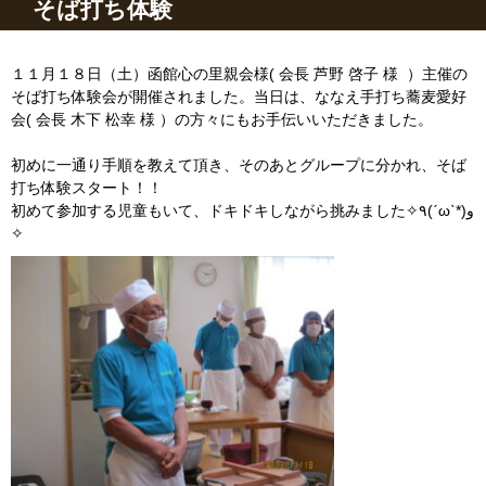
そば打ち体験
１１月１８日（土）函館心の里親会様( 会長 芦野 啓子 様 ）主催の
そば打ち体験会が開催されました。当日は、ななえ手打ち蕎麦愛好
会( 会長 木下 松幸 様 ）の方々にもお手伝いいただきました。
初めに一通り手順を教えて頂き、そのあとグループに分かれ、そば
打ち体験スタート！！
初めて参加する児童もいて、ドキドキしながら挑みました✧٩(ˊωˋ*)و
✧