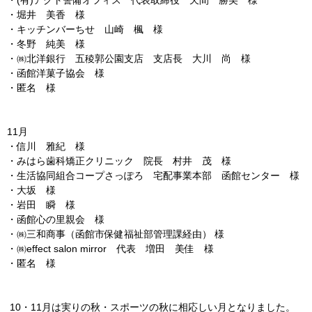
・(有)アクト警備オフィス 代表取締役 天間 勝美 様
・堀井 美香 様
・キッチンバーちせ 山崎 楓 様
・冬野 純美 様
・㈱北洋銀行 五稜郭公園支店 支店長 大川 尚 様
・函館洋菓子協会 様
・匿名 様
11月
・信川 雅紀 様
・みはら歯科矯正クリニック 院長 村井 茂 様
・生活協同組合コープさっぽろ 宅配事業本部 函館センター 様
・大坂 様
・岩田 瞬 様
・函館心の里親会 様
・㈱三和商事（函館市保健福祉部管理課経由） 様
・㈱effect salon mirror 代表 増田 美佳 様
・匿名 様
10・11月は実りの秋・スポーツの秋に相応しい月となりました。