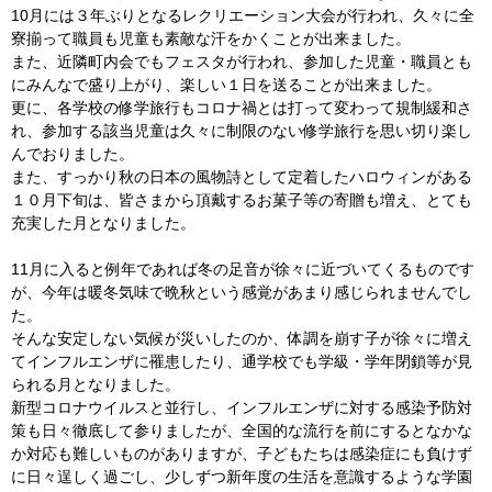
10月には３年ぶりとなるレクリエーション大会が行われ、久々に全
寮揃って職員も児童も素敵な汗をかくことが出来ました。
また、近隣町内会でもフェスタが行われ、参加した児童・職員とも
にみんなで盛り上がり、楽しい１日を送ることが出来ました。
更に、各学校の修学旅行もコロナ禍とは打って変わって規制緩和さ
れ、参加する該当児童は久々に制限のない修学旅行を思い切り楽し
んでおりました。
また、すっかり秋の日本の風物詩として定着したハロウィンがある
１０月下旬は、皆さまから頂戴するお菓子等の寄贈も増え、とても
充実した月となりました。
11月に入ると例年であれば冬の足音が徐々に近づいてくるものです
が、今年は暖冬気味で晩秋という感覚があまり感じられませんでし
た。
そんな安定しない気候が災いしたのか、体調を崩す子が徐々に増え
てインフルエンザに罹患したり、通学校でも学級・学年閉鎖等が見
られる月となりました。
新型コロナウイルスと並行し、インフルエンザに対する感染予防対
策も日々徹底して参りましたが、全国的な流行を前にするとなかな
か対応も難しいものがありますが、子どもたちは感染症にも負けず
に日々逞しく過ごし、少しずつ新年度の生活を意識するような学園