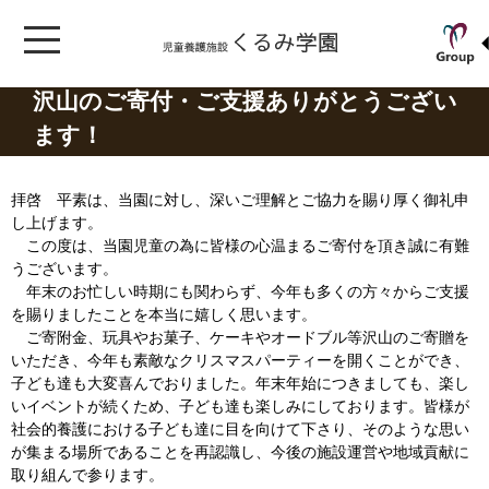
沢山のご寄付・ご支援ありがとうござい
ます！
拝啓 平素は、当園に対し、深いご理解とご協力を賜り厚く御礼申
し上げます。
この度は、当園児童の為に皆様の心温まるご寄付を頂き誠に有難
うございます。
年末のお忙しい時期にも関わらず、今年も多くの方々からご支援
を賜りましたことを本当に嬉しく思います。
ご寄附金、玩具やお菓子、ケーキやオードブル等沢山のご寄贈を
いただき、今年も素敵なクリスマスパーティーを開くことができ、
子ども達も大変喜んでおりました。年末年始につきましても、楽し
いイベントが続くため、子ども達も楽しみにしております。皆様が
社会的養護における子ども達に目を向けて下さり、そのような思い
が集まる場所であることを再認識し、今後の施設運営や地域貢献に
取り組んで参ります。