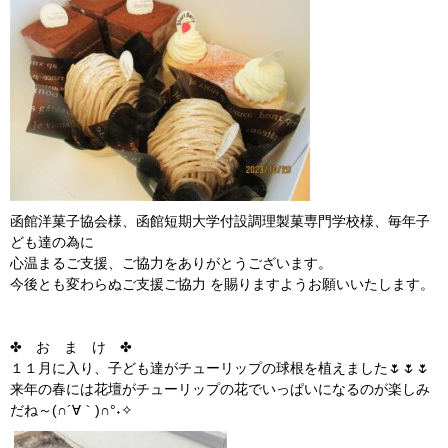
函館洋菓子協会様、函館短期大学付設調理製菓専門学校様、毎年子
ども達の為に
心温まるご支援、ご協力をありがとうございます。
今後とも変わらぬご支援ご協力 を賜りますようお願いいたします。
✤ お ま け ✤
１１月に入り、子ども達がチューリップの球根を植えました🌷🌷🌷
来年の春には花壇がチューリップの花でいっぱいになるのが楽しみ
だね～(∩´∀｀)∩°˖✧